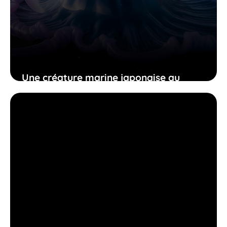
Une créature marine japonaise au
venin dangereux pourrait bouleverser
la vie côtière locale
13 novembre 2025