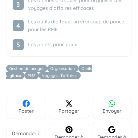
Les bonnes pratiques pour organiser des
voyages d’affaires efficaces
Les outils digitaux : un vrai coup de pouce
pour les PME
Les points principaux
Étiquettes
Gestion du budget
Organisation
Outils
digitaux
PME
Voyages d'affaires
Poster
Partager
Envoyer
Demander à
Demander à
Demander à