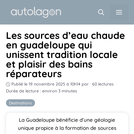
Aller
Men
au
contenu
Les sources d’eau chaude
en guadeloupe qui
unissent tradition locale
et plaisir des bains
réparateurs
Publié le 19 novembre 2025 à 10h14
par
·
60 lectures
·
Durée de lecture : environ 3 minutes
Destinations
La Guadeloupe bénéficie d’une géologie
unique propice à la formation de sources