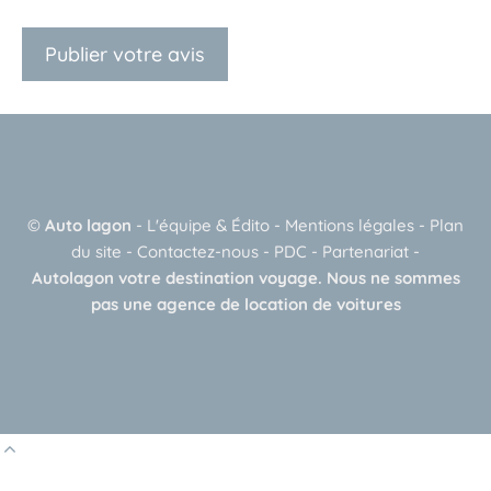
A
l
t
e
©
Auto lagon
-
L'équipe & Édito
-
Mentions légales
-
Plan
r
du site
-
Contactez-nous
-
PDC
-
Partenariat
-
n
Autolagon votre destination voyage. Nous ne sommes
a
pas une agence de location de voitures
t
i
v
e
: