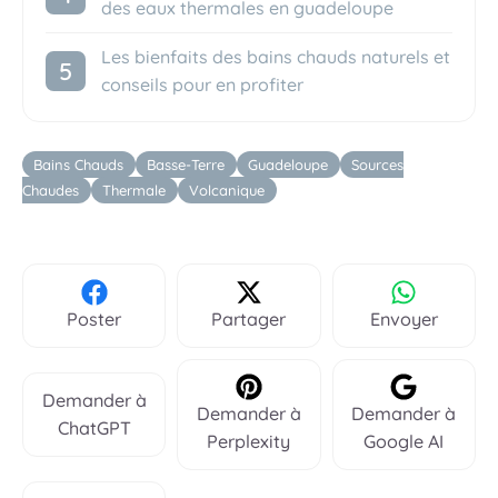
des eaux thermales en guadeloupe
Les bienfaits des bains chauds naturels et
conseils pour en profiter
Étiquettes
Bains Chauds
Basse-Terre
Guadeloupe
Sources
Chaudes
Thermale
Volcanique
Poster
Partager
Envoyer
Demander à
Demander à
Demander à
ChatGPT
Perplexity
Google AI