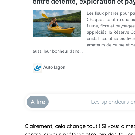
À lire
Les splendeurs de
Clairement, cela change tout ! Si vous aim
contre, si vous préférez être loin des foule