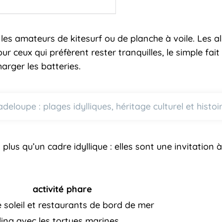
 les amateurs de kitesurf ou de planche à voile. Les al
r ceux qui préfèrent rester tranquilles, le simple fai
harger les batteries.
loupe : plages idylliques, héritage culturel et histo
plus qu’un cadre idyllique : elles sont une invitation
activité phare
 soleil et restaurants de bord de mer
ing avec les tortues marines