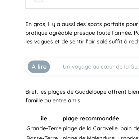
En gros, il y a aussi des spots parfaits pour
pratique agréable presque toute l’année. Pou
les vagues et de sentir l’air salé suffit à rec
À lire
Un voyage au cœur de la Guade
Bref, les plages de Guadeloupe offrent bien 
famille ou entre amis.
île
plage recommandée
Grande-Terre
plage de la Caravelle
bain de
Basse-Terre
plage de Malendure
snorkel