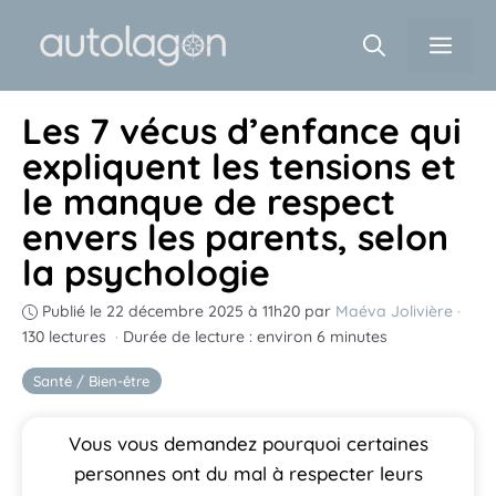
Aller
Men
au
contenu
Les 7 vécus d’enfance qui
expliquent les tensions et
le manque de respect
envers les parents, selon
la psychologie
Publié le 22 décembre 2025 à 11h20
par
Maéva Jolivière
·
130 lectures
·
Durée de lecture : environ 6 minutes
Santé / Bien-être
Vous vous demandez pourquoi certaines
personnes ont du mal à respecter leurs