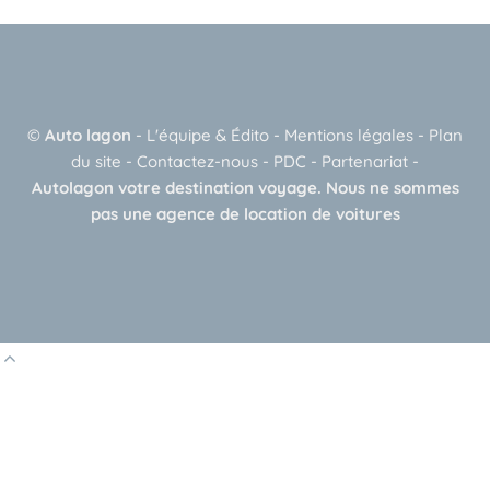
A
l
t
e
©
Auto lagon
-
L'équipe & Édito
-
Mentions légales
-
Plan
r
du site
-
Contactez-nous
-
PDC
-
Partenariat
-
n
Autolagon votre destination voyage. Nous ne sommes
a
pas une agence de location de voitures
t
i
v
e
: