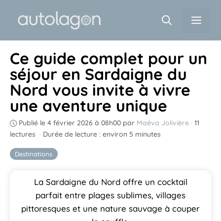
Aller
Men
au
contenu
Ce guide complet pour un
séjour en Sardaigne du
Nord vous invite à vivre
une aventure unique
Publié le 4 février 2026 à 08h00
par
Maéva Jolivière
·
11
lectures
·
Durée de lecture : environ 5 minutes
Destinations
La Sardaigne du Nord offre un cocktail
parfait entre plages sublimes, villages
pittoresques et une nature sauvage à couper