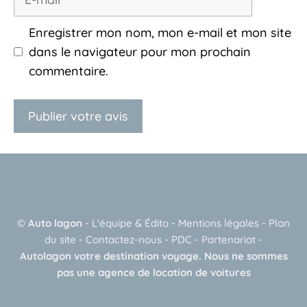
mail
Enregistrer mon nom, mon e-mail et mon site
dans le navigateur pour mon prochain
commentaire.
A
l
t
e
©
Auto lagon
-
L'équipe & Édito
-
Mentions légales
-
Plan
r
du site
-
Contactez-nous
-
PDC
-
Partenariat
-
n
Autolagon votre destination voyage. Nous ne sommes
a
pas une agence de location de voitures
t
i