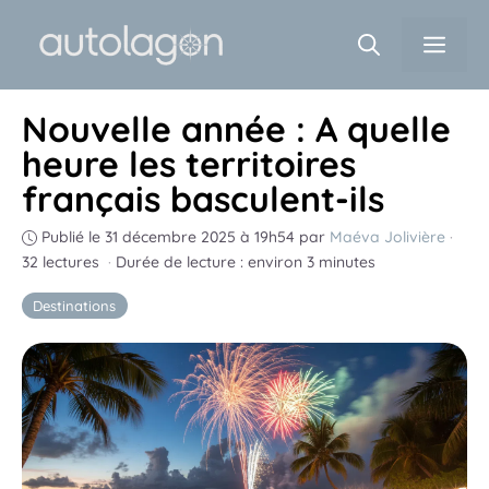
Aller
Men
au
contenu
Nouvelle année : A quelle
heure les territoires
français basculent-ils
Publié le 31 décembre 2025 à 19h54
par
Maéva Jolivière
·
32 lectures
·
Durée de lecture : environ 3 minutes
Destinations