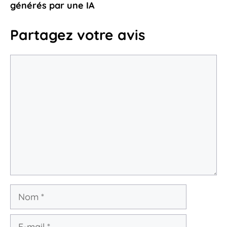
vous
générés par une IA
28 juin 2026
Partagez votre avis
Commentaire
Nom
E-