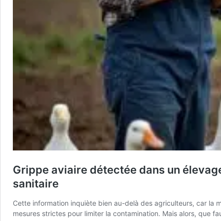
Grippe aviaire détectée dans un élevag
sanitaire
Cette information inquiète bien au-delà des agriculteurs, car la 
mesures strictes pour limiter la contamination. Mais alors, que fa