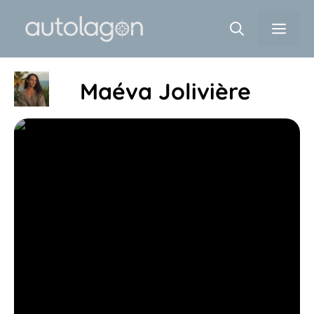
Aller
Men
au
contenu
Maéva Jolivière