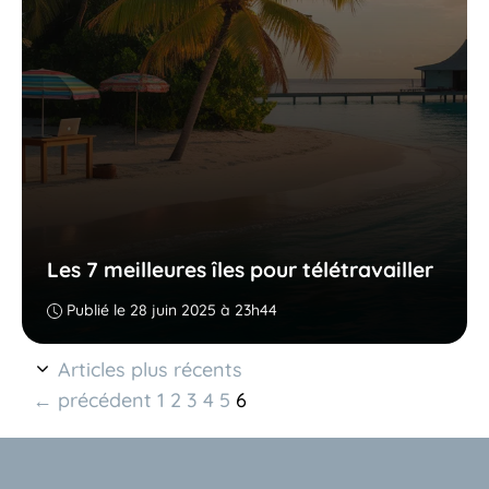
Les 7 meilleures îles pour télétravailler
Publié le 28 juin 2025 à 23h44
Articles plus récents
Page
Page
Page
Page
Page
Page
←
précédent
1
2
3
4
5
6