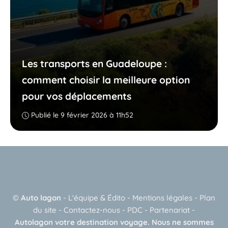
Les transports en Guadeloupe :
comment choisir la meilleure option
pour vos déplacements
Publié le 9 février 2026 à 11h52
©
Auto lagon
-
L'équipe & Édito
-
Mentions légales
-
Plan
du site
-
Contactez-nous
-
PDC
-
Partenariat
-
Autolagon votre destination voyage. Nous ne sommes