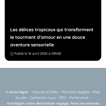
Les délices tropicaux qui transforment
le tourment d’amour en une douce
aventure sensorielle
Publié le 16 avril 2026 à 09h00
©
Auto lagon
-
L'équipe & Édito
-
Mentions légales
-
Plan
du site
-
Contactez-nous
-
PDC
-
Partenariat
-
Autolagon votre destination voyage. Nous ne sommes