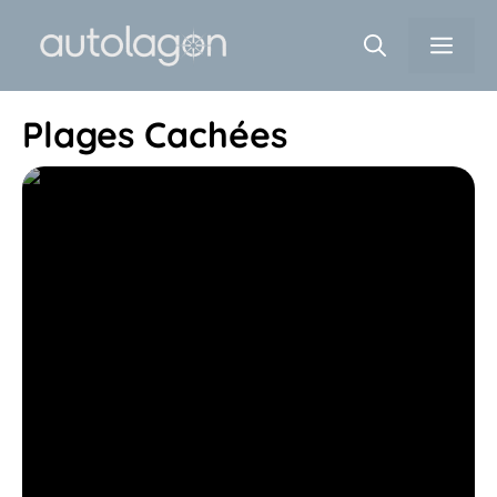
Aller
Men
au
contenu
Plages Cachées