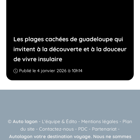
Les plages cachées de guadeloupe qui
invitent à la découverte et à la douceur
de vivre insulaire
Publié le 4 janvier 2026 à 10h14
©
Auto lagon
-
L'équipe & Édito
-
Mentions légales
-
Plan
du site
-
Contactez-nous
-
PDC
-
Partenariat
-
Autolagon votre destination voyage. Nous ne sommes