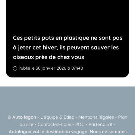
Ces petits pots en plastique ne sont pas
à jeter cet hiver, ils peuvent sauver les
oiseaux près de chez vous
Publié le 30 janvier 2026 à 07h40
©
Auto lagon
-
L'équipe & Édito
-
Mentions légales
-
Plan
du site
-
Contactez-nous
-
PDC
-
Partenariat
-
Autolagon votre destination voyage. Nous ne sommes