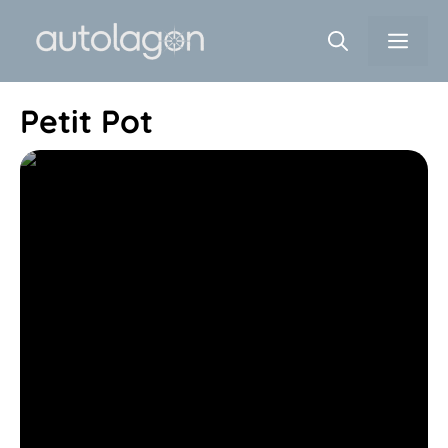
Aller
Men
au
contenu
Petit Pot