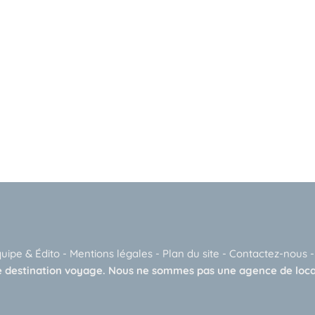
quipe & Édito
-
Mentions légales
-
Plan du site
-
Contactez-nous
 destination voyage. Nous ne sommes pas une agence de loca