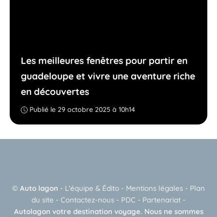
Les meilleures fenêtres pour partir en
guadeloupe et vivre une aventure riche
en découvertes
Publié le 29 octobre 2025 à 10h14
©
Auto lagon
-
L'équipe & Édito
-
Mentions légales
-
Plan
du site
-
Contactez-nous
-
PDC
-
Partenariat
-
Autolagon votre destination voyage. Nous ne sommes