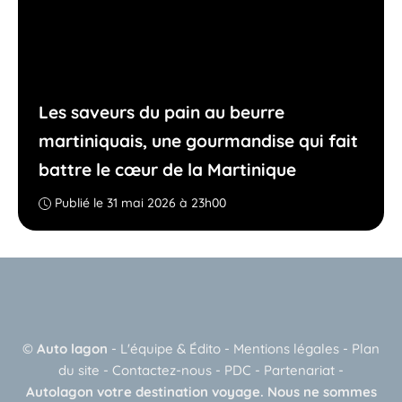
Les saveurs du pain au beurre
martiniquais, une gourmandise qui fait
battre le cœur de la Martinique
Publié le 31 mai 2026 à 23h00
©
Auto lagon
-
L'équipe & Édito
-
Mentions légales
-
Plan
du site
-
Contactez-nous
-
PDC
-
Partenariat
-
Autolagon votre destination voyage. Nous ne sommes