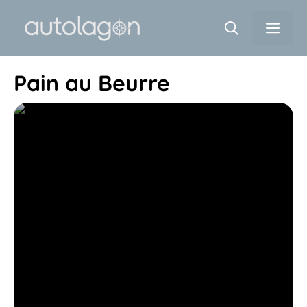
Aller
Men
au
contenu
Pain au Beurre