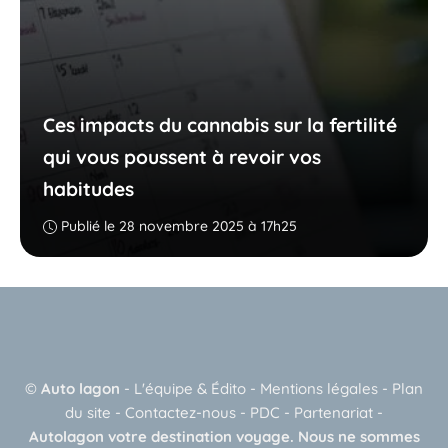
Ces impacts du cannabis sur la fertilité
qui vous poussent à revoir vos
habitudes
Publié le 28 novembre 2025 à 17h25
©
Auto lagon
-
L'équipe & Édito
-
Mentions légales
-
Plan
du site
-
Contactez-nous
-
PDC
-
Partenariat
-
Autolagon votre destination voyage. Nous ne sommes