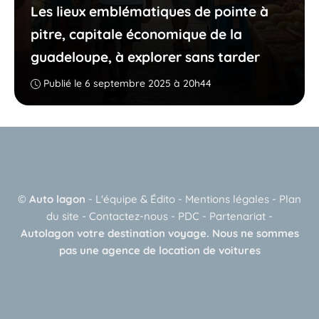
Les lieux emblématiques de pointe à
pitre, capitale économique de la
guadeloupe, à explorer sans tarder
Publié le 6 septembre 2025 à 20h44
©
Auto lagon
-
L'équipe & Édito
-
Mentions légales
-
Plan
du site
-
Contactez-nous
-
PDC
-
Partenariat
-
Autolagon votre destination voyage. Nous ne sommes
pas une agence de location de voitures