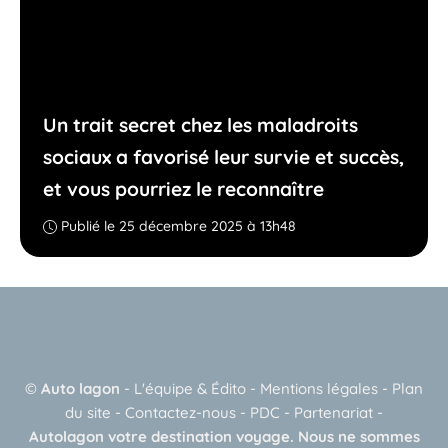
Un trait secret chez les maladroits
sociaux a favorisé leur survie et succès,
et vous pourriez le reconnaître
Publié le 25 décembre 2025 à 13h48
©
Auto lagon
-
L'équipe & Édito
-
Mentions légales
-
Plan
du site
-
Contactez-nous
-
PDC
-
Partenariat
-
Autolagon votre destination voyage. Nous ne sommes