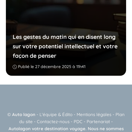
Les gestes du matin qui en disent long
sur votre potentiel intellectuel et votre
façon de penser
Publié le 27 décembre 2025 à 11h41
©
Auto lagon
-
L'équipe & Édito
-
Mentions légales
-
Plan
du site
-
Contactez-nous
-
PDC
-
Partenariat
-
Autolagon votre destination voyage. Nous ne sommes