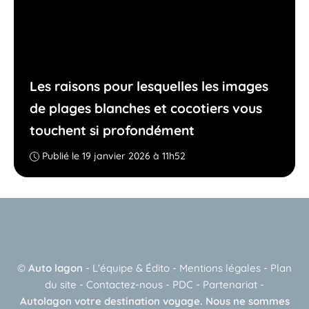
Les raisons pour lesquelles les images
de plages blanches et cocotiers vous
touchent si profondément
Publié le 19 janvier 2026 à 11h52
©
Auto lagon
-
L'équipe & Édito
-
Mentions légales
-
Plan
du site
-
Contactez-nous
-
PDC
-
Partenariat
-
Autolagon votre destination voyage. Nous ne sommes