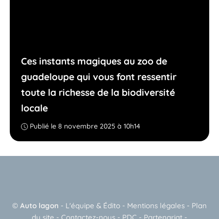
Ces instants magiques au zoo de
guadeloupe qui vous font ressentir
toute la richesse de la biodiversité
locale
Publié le 8 novembre 2025 à 10h14
©
Auto lagon
-
L'équipe & Édito
-
Mentions légales
-
Plan
du site
-
Contactez-nous
-
PDC
-
Partenariat
-