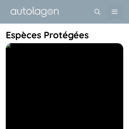
Aller
Men
au
contenu
Espèces Protégées