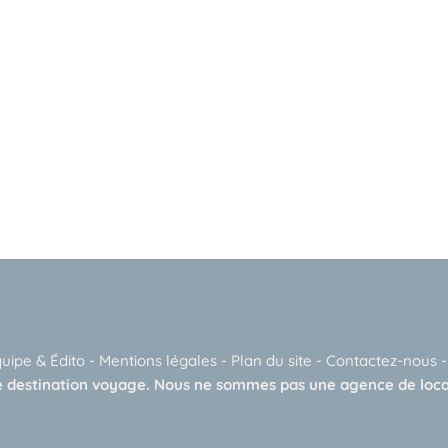
quipe & Édito
-
Mentions légales
-
Plan du site
-
Contactez-nous
 destination voyage. Nous ne sommes pas une agence de loca