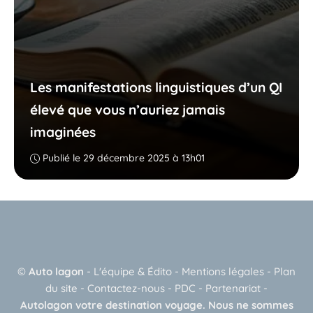
Les manifestations linguistiques d’un QI
élevé que vous n’auriez jamais
imaginées
Publié le 29 décembre 2025 à 13h01
©
Auto lagon
-
L'équipe & Édito
-
Mentions légales
-
Plan
du site
-
Contactez-nous
-
PDC
-
Partenariat
-
Autolagon votre destination voyage. Nous ne sommes