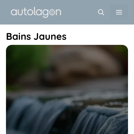
Aller
Men
au
contenu
Bains Jaunes