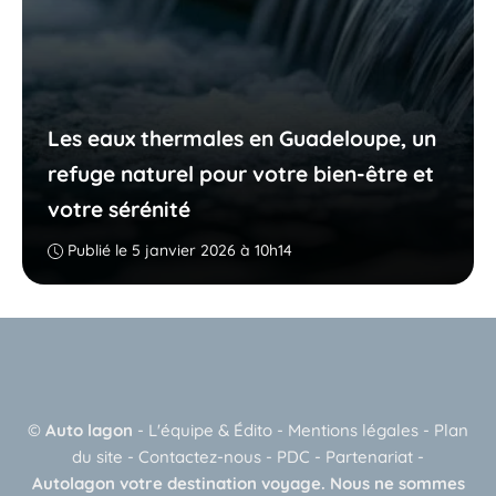
Les eaux thermales en Guadeloupe, un
refuge naturel pour votre bien-être et
votre sérénité
Publié le 5 janvier 2026 à 10h14
©
Auto lagon
-
L'équipe & Édito
-
Mentions légales
-
Plan
du site
-
Contactez-nous
-
PDC
-
Partenariat
-
Autolagon votre destination voyage. Nous ne sommes