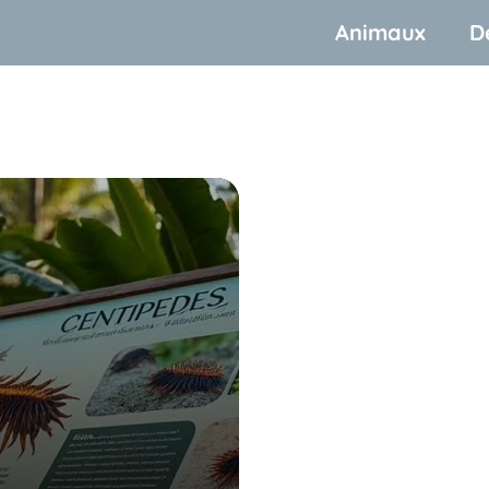
Animaux
D