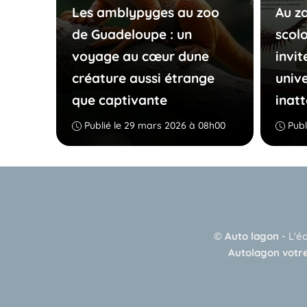
Les amblypyges au zoo
Au z
de Guadeloupe : un
scol
voyage au cœur dune
invit
créature aussi étrange
unive
que captivante
inat
Publié le 29 mars 2026 à 08h00
Publ
©
Auto lagon
-
L'é
Autolagon votre