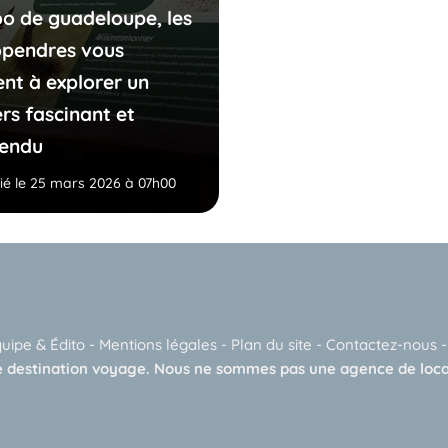
oo de guadeloupe, les
opendres vous
ent à explorer un
rs fascinant et
tendu
ié le 25 mars 2026 à 07h00
quipe & Édito
-
Mentions légales
-
Plan du site
-
Contactez-nous
 destination voyage. Nous ne sommes pas une agence de loca