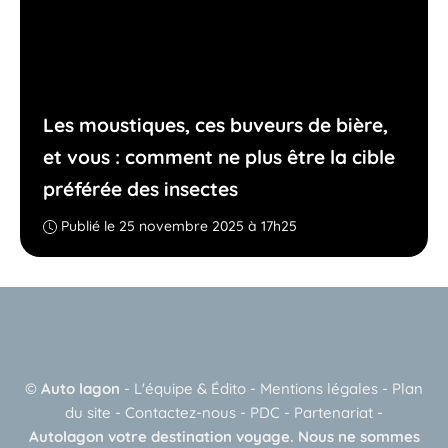
Les moustiques, ces buveurs de bière,
et vous : comment ne plus être la cible
préférée des insectes
Publié le 25 novembre 2025 à 17h25
©
Auto lagon
-
L'équipe & Édito
-
Mentions légales
-
Plan
du site
-
Contactez-nous
-
PDC
-
Partenariat
-
Autolagon votre destination voyage. Nous ne sommes